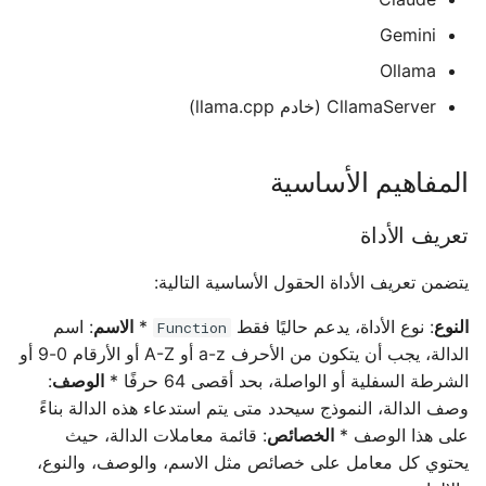
الحجمي في Unity (تشتت
تعيين اللغة المحلية متعددة UE
الضوء الحجمي، ضوء الفجوة
4. إنشاء الرسائل
API Reference
Gemini
السحابية)
يتم تحقيق تشغيل مختلف
Ollama
العمليات على الصور
Cllama (مهجور)
5. إرسال الطلب ومعالجة نداء
CllamaServer (خادم llama.cpp)
(UTexture2D) في E
الأداة
حفظ، نسخ، الحافظة...)
6. تنفيذ الدالة وإرجاع النتيجة
المفاهيم الأساسية
UE محرر الإضافات
UE.EditorPlus الوثائق
7. متابعة المحادثة
تعريف الأداة
التوضيحية
9. المخطط الكامل
يتضمن تعريف الأداة الحقول الأساسية التالية:
وثائق التوضيحية
10. نتائج التشغيل
النوع
: نوع الأداة، يدعم حاليًا فقط
*
الاسم
: اسم
Function
الدالة، يجب أن يتكون من الأحرف a-z أو A-Z أو الأرقام 0-9 أو
استخدامات متقدمة
الشرطة السفلية أو الواصلة، بحد أقصى 64 حرفًا *
الوصف
:
وصف الدالة، النموذج سيحدد متى يتم استدعاء هذه الدالة بناءً
أدوات متعددة
على هذا الوصف *
الخصائص
: قائمة معاملات الدالة، حيث
يحتوي كل معامل على خصائص مثل الاسم، والوصف، والنوع،
أنواع المعاملات المعقدة