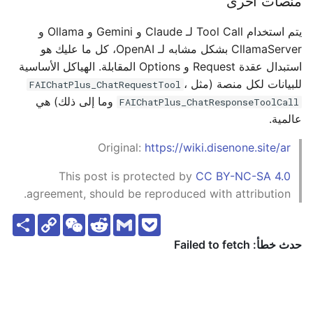
منصات أخرى
يتم استخدام Tool Call لـ Claude و Gemini و Ollama و
CllamaServer بشكل مشابه لـ OpenAI، كل ما عليك هو
استبدال عقدة Request و Options المقابلة. الهياكل الأساسية
للبيانات لكل منصة (مثل
،
FAIChatPlus_ChatRequestTool
وما إلى ذلك) هي
FAIChatPlus_ChatResponseToolCall
عالمية.
Original:
https://wiki.disenone.site/ar
This post is protected by
CC BY-NC-SA 4.0
agreement, should be reproduced with attribution.
S
C
W
R
G
P
h
o
e
e
m
o
a
p
C
d
a
c
r
y
h
d
i
k
e
L
a
i
l
e
i
t
t
t
n
k