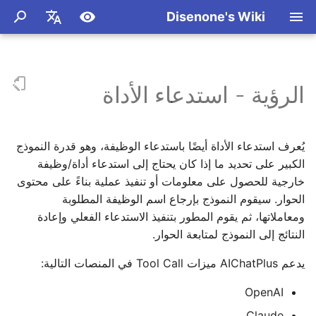
Disenone's Wiki
ب
简体中文
د
繁體中文
الرؤية - استدعاء الأداة
حزم
C/C++
الأساسيات
Get Started
Get Started
سجل التغييرات
وثائق التوضيحية
المفاهيم الأساسية
تحليل خوارزمية AOI للألعاب
ملخص معالجة معاملات سطر
استخدام isual Studio 2015
استخدام FASTBuild في ت
تكامل بنية الكاميرا من شخصي
ء
English
UE4 و UE5
لتجميع Python 2.7.11
الأوامر في C/C++
واختبار أدائها
ثالثة (الجزء العلوي)
ا
Español
UE
Python
تعريف الأداة
OpenAI / Azure
يُعرف استدعاء الأداة أيضًا باستدعاء الوظيفة، وهو قدرة النموذج
C/C++ تحليل برمجة الماكرو
UE تقوم بإضافة المكونات
بناء آلية الشخص الثالث في
Python 杂谈 1 - استكشاف
ل
日本語
الكبير على تحديد ما إذا كان يحتاج إلى استدعاء أداة/وظيفة
__builtins__
Unity (الجزء الثاني)
الإضافية من مصدر البرنامج
Unity
Claude
سير عملية استدعاء الأداة
ب
Deutsch
المساعد
خارجية للحصول على معلومات أو تنفيذ عملية بناءً على محتوى
写 Windows 下的 Memory
الحوار. سيقوم النموذج بإرجاع اسم الوظيفة المطلوبة
تحكم شخصيات Unity
Leak Detector كتابة كاشف
بايثون دردشة 2 - بايثون .12
Gemini
مثال على استدعاء أداة OpenAI
ح
Français
UE توسيع قائمة محرر
تحديثات ساخنة
تسرب الذاكرة في نظام ويندو
ومعاملاتها، ثم يقوم المطور بتنفيذ الاستدعاء الفعلي وإعادة
ث
العربية
Unity رسم خريطة العمق
1. تعريف الأدوات
Ollama
النتائج إلى النموذج لمتابعة الحوار.
KCP تحليل شفرة المصدر
(Depth Map) واكتشاف
UE استخدام مسار شكل توس
한국어
يدعم AIChatPlus ميزات Tool Call في المنصات التالية:
القائمة
الحواف (Edge Detection)
2. تحديد معلمات الأداة
CllamaServer
OpenAI
## UE 设置本地化多语言
يتم تنفيذ scattering الضوء
3. خيارات التهيئة
Utils
Claude