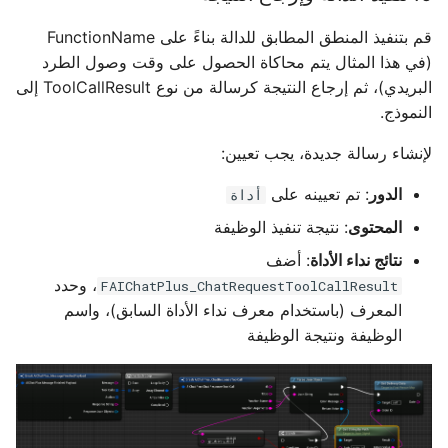
قم بتنفيذ المنطق المطابق للدالة بناءً على FunctionName
(في هذا المثال يتم محاكاة الحصول على وقت وصول الطرد
البريدي)، ثم إرجاع النتيجة كرسالة من نوع ToolCallResult إلى
النموذج.
لإنشاء رسالة جديدة، يجب تعيين:
الدور
: تم تعيينه على
أداة
المحتوى
: نتيجة تنفيذ الوظيفة
نتائج نداء الأداة
: أضف
، وحدد
FAIChatPlus_ChatRequestToolCallResult
المعرف (باستخدام معرف نداء الأداة السابق)، واسم
الوظيفة ونتيجة الوظيفة