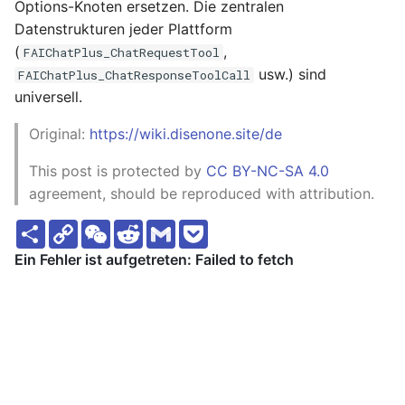
Options-Knoten ersetzen. Die zentralen
Datenstrukturen jeder Plattform
(
,
FAIChatPlus_ChatRequestTool
usw.) sind
FAIChatPlus_ChatResponseToolCall
universell.
Original:
https://wiki.disenone.site/de
This post is protected by
CC BY-NC-SA 4.0
agreement, should be reproduced with attribution.
S
C
W
R
G
P
h
o
e
e
m
o
a
p
C
d
a
c
r
y
h
d
i
k
e
L
a
i
l
e
i
t
t
t
n
k