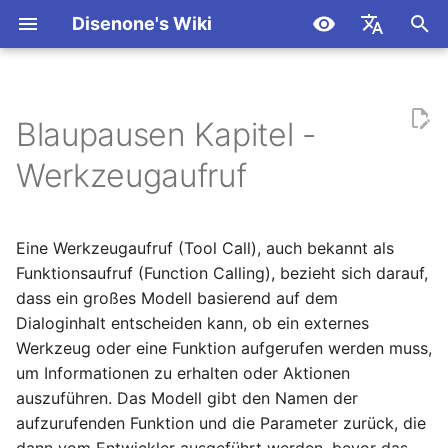
Disenone's Wiki
S
简体中文
u
繁體中文
Blaupausen Kapitel -
C/C++
Grundlagen
Dokumentation
Die zentralen Konzepte
Get Started
Get Started
Packen
Versionsverlauf
Zusammenfassung zur
Visual Studio 2015
Spiel AOI Algorithmus
Verwenden von FASTBuil
Unity Third-Person Cam
c
English
Verarbeitung von
verwenden, um Python
Analyse und
zum Kompilieren von UE
Setup (Part 1)
Werkzeugaufruf
h
Español
Befehlszeilenparametern 
2.7.11 zu kompilieren
Leistungsprüfung
und UE5
Python
UE
OpenAI / Azure
Tool-Definition
C/C++
Unity Dritte-Person-
e
日本語
Python Plauderei 1 -
UE fügt Plugins über den
Kamera-Setup (Teil 2)
Unity
Claude
Tool Call Ablauf
w
Eine Werkzeugaufruf (Tool Call), auch bekannt als
Deutsch
C/C++
Erforschung von
Plugin-Quellcode hinzu.
Funktionsaufruf (Function Calling), bezieht sich darauf,
Makroprogrammierung
__builtins__
Steuerung von Unity-
Beispiel für OpenAI Tool
Gemini
i
Français
dass ein großes Modell basierend auf dem
Analyse
UE Erweiterungseditor-
Charakteren
Call
r
Dialoginhalt entscheiden kann, ob ein externes
العربية
Python Plauderei 2 -
Menü
Ollama
Werkzeug oder eine Funktion aufgerufen werden muss,
Schreiben Sie einen
Python3.12 Hot Update
Unity erstellt Tiefenkarte
d
1. Definition Tool
한국어
um Informationen zu erhalten oder Aktionen
Memory Leak Detector f
UE verwendet eine
(Depth Map) und
CllamaServer
i
auszuführen. Das Modell gibt den Namen der
Windows.
Pfadform zur Erweiterun
Kantenerkennung (Edge
2. Definieren der Tool-
aufzurufenden Funktion und die Parameter zurück, die
des Menüs.
Detection)
n
Parameter
Utils