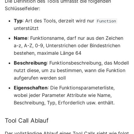
Die Definition des Tools umfasst die folgenden
Schlüsselfelder:
Komplexe
Typ
: Art des Tools, derzeit wird nur
Parametertypen
Function
unterstützt
Andere Plattformen
Name
: Funktionsname, darf nur aus den Zeichen
a-z, A-Z, 0-9, Unterstrichen oder Bindestrichen
bestehen, maximale Länge 64
Beschreibung
: Funktionsbeschreibung, das Modell
nutzt diese, um zu bestimmen, wann die Funktion
aufgerufen werden soll
Eigenschaften
: Die Funktionsparameterliste,
wobei jeder Parameter Attribute wie Name,
Beschreibung, Typ, Erforderlich usw. enthält.
Tool Call Ablauf
Der vollständige Ablauf eines Tool Calls sieht wie folgt