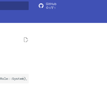
GitHub
6
1
nitialisiert