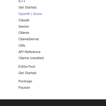
C++
Get Started
OpenAI / Azure
Claude
Gemini
Ollama
CllamaServer
Utils
API Reference
Cllama (veraltet)
EditorTool
Get Started
Package
Packen
Changes
Versionsverlauf