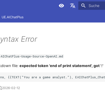
Suche wird i
简体中文
UE.AIChatPlus
繁體中文
English
yntax Error
Español
日本語
AIChatPlus-Usage-Source-OpenAI.md
Deutsch
kdown file:
expected token 'end of print statement', got ':'
Français
العربية
한국어
2026-02-12