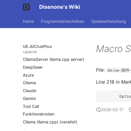
Disenone's Wiki
Intro
Home
Programmiertechniken
Spieleentwicklung
Dokumentation
Blueprint
Get Started
Macro S
UE.AIChatPlus
OpenAI
CllamaServer (llama.cpp server)
DeepSeek
File
:
de/ue-插件-
Azure
Line 218 in Mar
Ollama
Claude
Gemini
Tool Call
2026-02-17
Funktionsknoten
Cllama (llama.cpp) (veraltet)