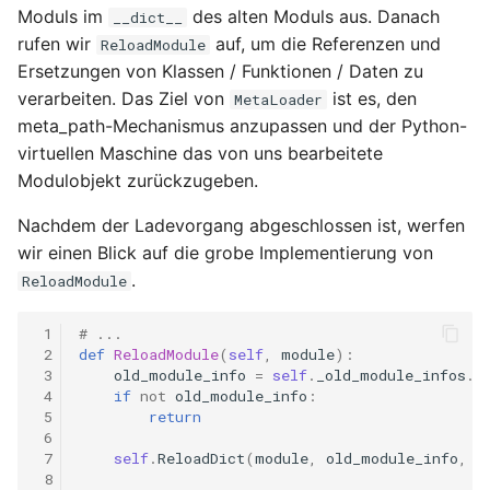
Moduls im
des alten Moduls aus. Danach
__dict__
rufen wir
auf, um die Referenzen und
ReloadModule
Ersetzungen von Klassen / Funktionen / Daten zu
verarbeiten. Das Ziel von
ist es, den
MetaLoader
meta_path-Mechanismus anzupassen und der Python-
virtuellen Maschine das von uns bearbeitete
Modulobjekt zurückzugeben.
Nachdem der Ladevorgang abgeschlossen ist, werfen
wir einen Blick auf die grobe Implementierung von
.
ReloadModule
 1
# ...
 2
def
ReloadModule
(
self
,
module
):
 3
old_module_info
=
self
.
_old_module_infos
.
g
 4
if
not
old_module_info
:
 5
return
 6
 7
self
.
ReloadDict
(
module
,
old_module_info
,
m
 8