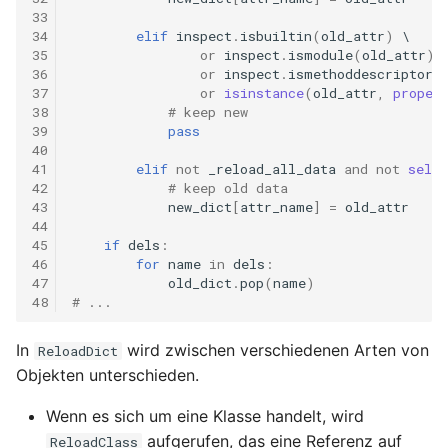
33
34
elif
inspect
.
isbuiltin
(
old_attr
)
35
or
inspect
.
ismodule
(
old_attr
)
36
or
inspect
.
ismethoddescriptor
(
37
or
isinstance
(
old_attr
,
proper
38
# keep new
39
pass
40
41
elif
not
_reload_all_data
and
not
self
.
42
# keep old data
43
new_dict
[
attr_name
]
=
old_attr
44
45
if
dels
:
46
for
name
in
dels
:
47
old_dict
.
pop
(
name
)
48
# ...
In
wird zwischen verschiedenen Arten von
ReloadDict
Objekten unterschieden.
Wenn es sich um eine Klasse handelt, wird
aufgerufen, das eine Referenz auf
ReloadClass