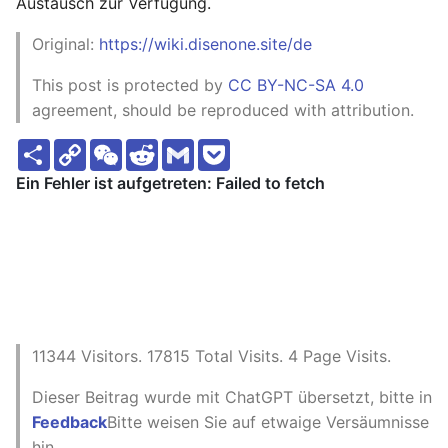
Austausch zur Verfügung.
Original:
https://wiki.disenone.site/de
This post is protected by
CC BY-NC-SA 4.0
agreement, should be reproduced with attribution.
S
C
W
R
G
P
h
o
e
e
m
o
a
p
C
d
a
c
r
y
h
d
i
k
e
L
a
i
l
e
i
t
t
t
n
k
11344
Visitors.
17815
Total Visits.
4
Page Visits.
Dieser Beitrag wurde mit ChatGPT übersetzt, bitte in
Feedback
Bitte weisen Sie auf etwaige Versäumnisse
hin.