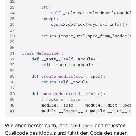
22
23
try
:
24
self
.
_reloader
.
ReloadModule
(
module
25
except
:
26
sys
.
excepthook
(
*
sys
.
exc_info
())
27
28
return
import_util
.
spec_from_loader
(
fu
29
30
31
class
MetaLoader
:
32
def
__init__
(
self
,
module
):
33
self
.
_module
=
module
34
35
def
create_module
(
self
,
spec
):
36
return
self
.
_module
37
38
def
exec_module
(
self
,
module
):
39
# restore __spec__
40
module
.
__spec__
=
module
.
__dict__
.
pop
(
41
module
.
__loader__
=
module
.
__dict__
.
po
Wie oben beschrieben, lädt
den neuesten
find_spec
Quellcode des Moduls und führt den Code des neuen