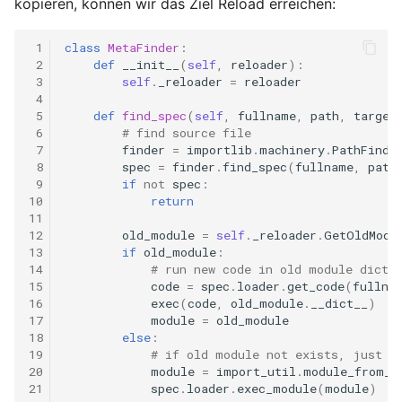
kopieren, können wir das Ziel Reload erreichen:
 1
class
MetaFinder
:
 2
def
__init__
(
self
,
reloader
):
 3
self
.
_reloader
=
reloader
 4
 5
def
find_spec
(
self
,
fullname
,
path
,
target
 6
# find source file
 7
finder
=
importlib
.
machinery
.
PathFinde
 8
spec
=
finder
.
find_spec
(
fullname
,
path
 9
if
not
spec
:
10
return
11
12
old_module
=
self
.
_reloader
.
GetOldModu
13
if
old_module
:
14
# run new code in old module dict
15
code
=
spec
.
loader
.
get_code
(
fullna
16
exec
(
code
,
old_module
.
__dict__
)
17
module
=
old_module
18
else
:
19
# if old module not exists, just c
20
module
=
import_util
.
module_from_s
21
spec
.
loader
.
exec_module
(
module
)