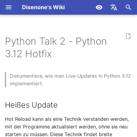
Disenone's Wiki
S
简体中文
u
繁體中文
Python Talk 2 - Python
Zusammenfassung zur
Heißes Update
Grundlagen
Intro
Spiel AOI Algorithmus
Verwenden von FASTBuil
Unity Third-Person Cam
Dokumentation
Get Started
Get Started
Get Started
Packen
Versionsverlauf
c
English
Verarbeitung von
Analyse und
zum Kompilieren von UE
Setup (Part 1)
3.12 Hotfix
h
Español
Befehlszeilenparametern in
Leistungsprüfung
und UE5
Python Live Update
UE
Blueprint
OpenAI
OpenAI / Azure
C/C++
Unity Dritte-Person-
e
日本語
UE fügt Plugins über den
Kamera-Setup (Teil 2)
Hotfix
Unity
C++
CllamaServer (llama.cpp
Claude
w
Dokumentiere, wie man Live-Updates in Python 3.12
Deutsch
C/C++
Plugin-Quellcode hinzu.
server)
implementiert.
Makroprogrammierung
Steuerung von Unity-
Reload
EditorTool
Gemini
i
Français
Analyse
UE Erweiterungseditor-
Charakteren
DeepSeek
r
العربية
Menü
Zusammenfassung
Package
Ollama
Heißes Update
Schreiben Sie einen
Unity erstellt Tiefenkarte
d
Azure
한국어
Memory Leak Detector für
UE verwendet eine
(Depth Map) und
Changes
CllamaServer
Hot Reload kann als eine Technik verstanden werden,
i
Windows.
Pfadform zur Erweiterun
Kantenerkennung (Edge
Ollama
mit der Programme aktualisiert werden, ohne sie neu
des Menüs.
Detection)
n
Utils
starten zu müssen. Diese Technik findet breite