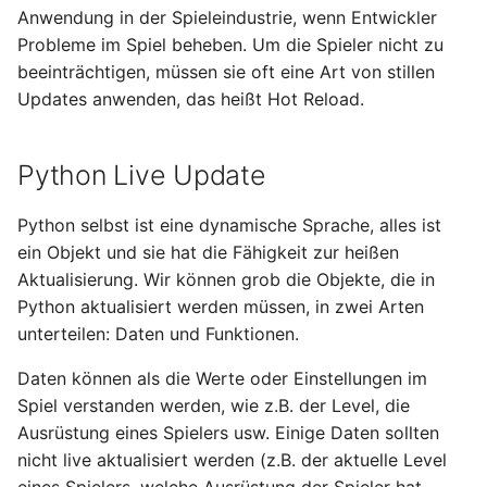
KCP Quellcode-Analyse
Claude
i
Anwendung in der Spieleindustrie, wenn Entwickler
UE lokale Mehrsprachigk
Unity implementiert
API Reference
Probleme im Spiel beheben. Um die Spieler nicht zu
t
einstellen
volumetrische
Gemini
beeinträchtigen, müssen sie oft eine Art von stillen
Lichtstreuung (Volumetri
Cllama (veraltet)
i
Updates anwenden, das heißt Hot Reload.
Light Scattering, Cloud
UE implementiert
Tool Call
a
Gaps Light)
verschiedene Bild
(UTexture2D) Operation
Funktionsknoten
Python Live Update
l
(lesen, speichern, kopier
i
Zwischenablage...)
Cllama (llama.cpp)
Python selbst ist eine dynamische Sprache, alles ist
(veraltet)
s
ein Objekt und sie hat die Fähigkeit zur heißen
UE.EditorPlus
Aktualisierung. Wir können grob die Objekte, die in
i
Documentation
Python aktualisiert werden müssen, in zwei Arten
e
unterteilen: Daten und Funktionen.
Dokumentation
r
Daten können als die Werte oder Einstellungen im
Spiel verstanden werden, wie z.B. der Level, die
t
Ausrüstung eines Spielers usw. Einige Daten sollten
nicht live aktualisiert werden (z.B. der aktuelle Level