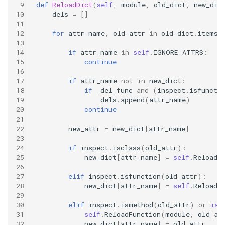
 9
def
ReloadDict
(
self
,
module
,
old_dict
,
new_dic
10
dels
=
[]
11
12
for
attr_name
,
old_attr
in
old_dict
.
items
(
13
14
if
attr_name
in
self
.
IGNORE_ATTRS
:
15
continue
16
17
if
attr_name
not
in
new_dict
:
18
if
_del_func
and
(
inspect
.
isfuncti
19
dels
.
append
(
attr_name
)
20
continue
21
22
new_attr
=
new_dict
[
attr_name
]
23
24
if
inspect
.
isclass
(
old_attr
):
25
new_dict
[
attr_name
]
=
self
.
ReloadC
26
27
elif
inspect
.
isfunction
(
old_attr
):
28
new_dict
[
attr_name
]
=
self
.
ReloadF
29
30
elif
inspect
.
ismethod
(
old_attr
)
or
isi
31
self
.
ReloadFunction
(
module
,
old_at
32
new_dict
[
attr_name
]
=
old_attr