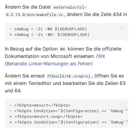
Ändern Sie die Datei
externals/tcl-
, ändern Sie die Zeile 434 in
8.5.15.0/win/makefile.vc
- cdebug = -Zi -WX $(DEBUGFLAGS)

In Bezug auf die Option
können Sie die offizielle
WX
Dokumentation von Microsoft einsehen:
/WX
(Behandle Linker-Warnungen als Fehler)
Ändern Sie erneut
, öffnen Sie es
PCbuild/tk.vcxproj
mit einem Texteditor und bearbeiten Sie die Zeilen 63
und 64.
- <TkOpts>msvcrt</TkOpts>

- <TkOpts Condition="$(Configuration) == 'Debug'">s
+ <TkOpts>msvcrt,noxp</TkOpts>
