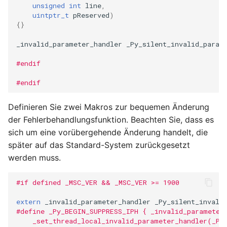
unsigned
int
line
,
uintptr_t
pReserved
)
{}
_invalid_parameter_handler
_Py_silent_invalid_param
#endif
#endif
Definieren Sie zwei Makros zur bequemen Änderung
der Fehlerbehandlungsfunktion. Beachten Sie, dass es
sich um eine vorübergehende Änderung handelt, die
später auf das Standard-System zurückgesetzt
werden muss.
#if defined _MSC_VER && _MSC_VER >= 1900
extern
_invalid_parameter_handler
_Py_silent_invali
#define _Py_BEGIN_SUPPRESS_IPH { _invalid_parameter
    _set_thread_local_invalid_parameter_handler(_Py