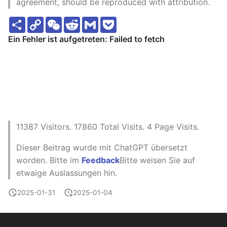
agreement, should be reproduced with attribution.
S
C
W
R
G
P
h
o
e
e
m
o
a
p
C
d
a
c
r
y
h
d
i
k
e
L
a
i
l
e
i
t
t
t
n
k
11387
Visitors.
17860
Total Visits.
4
Page Visits.
Dieser Beitrag wurde mit ChatGPT übersetzt
worden. Bitte im
Feedback
Bitte weisen Sie auf
etwaige Auslassungen hin.
2025-01-31
2025-01-04