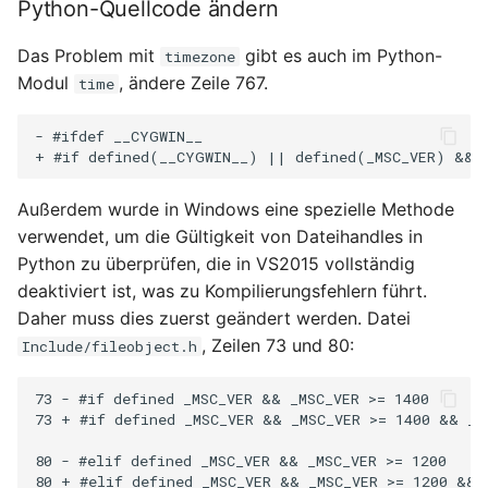
Python-Quellcode ändern
Das Problem mit
gibt es auch im Python-
timezone
Modul
, ändere Zeile 767.
time
- #ifdef __CYGWIN__

Außerdem wurde in Windows eine spezielle Methode
verwendet, um die Gültigkeit von Dateihandles in
Python zu überprüfen, die in VS2015 vollständig
deaktiviert ist, was zu Kompilierungsfehlern führt.
Daher muss dies zuerst geändert werden. Datei
, Zeilen 73 und 80:
Include/fileobject.h
73 - #if defined _MSC_VER && _MSC_VER >= 1400

73 + #if defined _MSC_VER && _MSC_VER >= 1400 && _MS
80 - #elif defined _MSC_VER && _MSC_VER >= 1200
