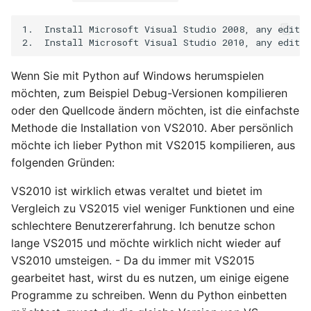
KCP Quellcode-Analyse
Ende
Claude
i
UE lokale Mehrsprachigk
Unity implementiert
API Reference
1.  Install Microsoft Visual Studio 2008, any editio
t
einstellen
volumetrische
Gemini
Lichtstreuung (Volumetri
Cllama (veraltet)
i
Light Scattering, Cloud
UE implementiert
Tool Call
Wenn Sie mit Python auf Windows herumspielen
a
Gaps Light)
verschiedene Bild
möchten, zum Beispiel Debug-Versionen kompilieren
(UTexture2D) Operation
Funktionsknoten
oder den Quellcode ändern möchten, ist die einfachste
l
(lesen, speichern, kopier
Methode die Installation von VS2010. Aber persönlich
i
Zwischenablage...)
Cllama (llama.cpp)
möchte ich lieber Python mit VS2015 kompilieren, aus
(veraltet)
s
folgenden Gründen:
UE.EditorPlus
i
Documentation
VS2010 ist wirklich etwas veraltet und bietet im
Vergleich zu VS2015 viel weniger Funktionen und eine
e
Dokumentation
schlechtere Benutzererfahrung. Ich benutze schon
r
lange VS2015 und möchte wirklich nicht wieder auf
VS2010 umsteigen. - Da du immer mit VS2015
t
gearbeitet hast, wirst du es nutzen, um einige eigene
Programme zu schreiben. Wenn du Python einbetten