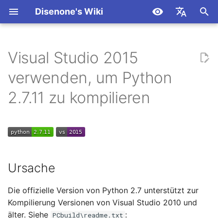
Disenone's Wiki
S
简体中文
u
繁體中文
Visual Studio 2015
Zusammenfassung zur
Ursache
Grundlagen
Intro
Spiel AOI Algorithmus
Verwenden von FASTBuil
Unity Third-Person Cam
Dokumentation
Get Started
Get Started
Get Started
Packen
Versionsverlauf
c
English
verwenden, um Python
Verarbeitung von
Analyse und
zum Kompilieren von UE
Setup (Part 1)
h
Español
Befehlszeilenparametern in
Leistungsprüfung
und UE5
Quellcode-Download
UE
Blueprint
OpenAI
OpenAI / Azure
2.7.11 zu kompilieren
C/C++
Unity Dritte-Person-
e
日本語
UE fügt Plugins über den
Kamera-Setup (Teil 2)
Compile process
Unity
C++
CllamaServer (llama.cpp
Claude
w
Deutsch
C/C++
Plugin-Quellcode hinzu.
server)
Makroprogrammierung
Steuerung von Unity-
EditorTool
Drittanbieter-Modul
Gemini
i
Français
Analyse
UE Erweiterungseditor-
Charakteren
DeepSeek
r
العربية
Menü
Package
Python-Quellcode ändern
Ollama
Ursache
Schreiben Sie einen
Unity erstellt Tiefenkarte
d
Azure
한국어
Memory Leak Detector für
UE verwendet eine
(Depth Map) und
Changes
Überprüfung ungültiger
CllamaServer
Die offizielle Version von Python 2.7 unterstützt zur
i
Windows.
Pfadform zur Erweiterun
Kantenerkennung (Edge
Handles
Ollama
Kompilierung Versionen von Visual Studio 2010 und
des Menüs.
Detection)
n
Utils
älter. Siehe
:
PCbuild\readme.txt