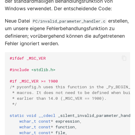
der standardmäßigen Behandlungsfunktion von
Windows verwendet. Der entscheidende Code:
Neue Datei
erstellen,
PC/invalid_parameter_handler.c
um unsere eigene Fehlerbehandlungsfunktion zu
definieren; vorübergehend können die aufgetretenen
Fehler ignoriert werden.
#ifdef _MSC_VER
#include
<stdlib.h>
#if _MSC_VER >= 1900
/* pyconfig.h uses this function in the _Py_BEGIN_S
 * macros. It does not need to be defined when buil
 * earlier than 14.0 (_MSC_VER == 1900).
 */
static
void
__cdecl
_silent_invalid_parameter_handl
wchar_t
const
*
expression
,
wchar_t
const
*
function
,
wchar_t
const
*
file
,