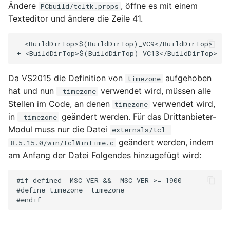
Ändere
, öffne es mit einem
PCbuild/tcltk.props
Texteditor und ändere die Zeile 41.
- <BuildDirTop>$(BuildDirTop)_VC9</BuildDirTop>

Da VS2015 die Definition von
aufgehoben
timezone
hat und nun
verwendet wird, müssen alle
_timezone
Stellen im Code, an denen
verwendet wird,
timezone
in
geändert werden. Für das Drittanbieter-
_timezone
Modul muss nur die Datei
externals/tcl-
geändert werden, indem
8.5.15.0/win/tclWinTime.c
am Anfang der Datei Folgendes hinzugefügt wird:
#if defined _MSC_VER && _MSC_VER >= 1900

#define timezone _timezone
