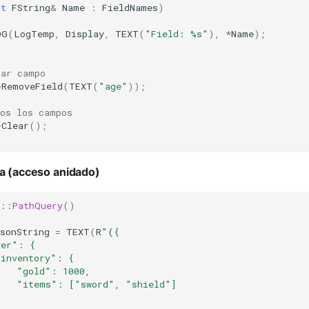
st
FString
&
Name
:
FieldNames
)
OG
(
LogTemp
,
Display
,
TEXT
(
"Field: %s"
),
*
Name
);
nar campo
>
RemoveField
(
TEXT
(
"age"
));
dos los campos
>
Clear
();
ta (acceso anidado)
s::PathQuery
()
sonString
=
TEXT
(
R
"
(
{
yer": {
"inventory": {
    "gold": 1000,
    "items": ["sword", "shield"]