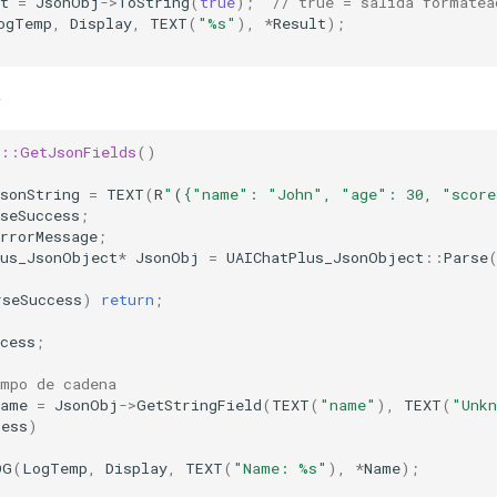
t
=
JsonObj
->
ToString
(
true
);
// true = salida formatea
ogTemp
,
Display
,
TEXT
(
"%s"
),
*
Result
);
o
s::GetJsonFields
()
sonString
=
TEXT
(
R
"
(
{"name": "John", "age": 30, "score
seSuccess
;
rrorMessage
;
lus_JsonObject
*
JsonObj
=
UAIChatPlus_JsonObject
::
Parse
rseSuccess
)
return
;
cess
;
ampo de cadena
Name
=
JsonObj
->
GetStringField
(
TEXT
(
"name"
),
TEXT
(
"Unk
cess
)
OG
(
LogTemp
,
Display
,
TEXT
(
"Name: %s"
),
*
Name
);