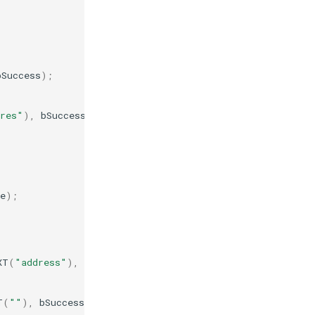
bSuccess
);
res"
),
bSuccess
);
e
);
XT
(
"address"
),
bSuccess
);
T
(
""
),
bSuccess
);