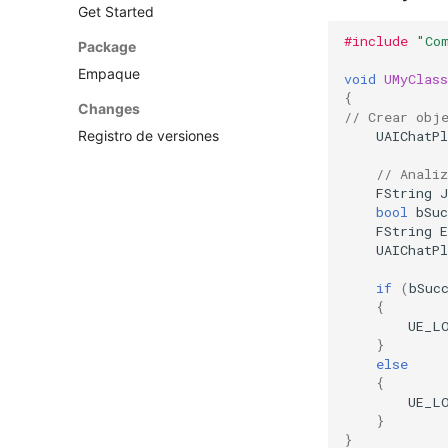
Get Started
#include
"Co
Package
Empaque
void
UMyClas
{
Changes
// Crear obj
UAIChatP
Registro de versiones
// Analiz
FString
J
bool
bSuc
FString
E
UAIChatP
if
(
bSuc
{
UE_L
}
else
{
UE_L
}
}