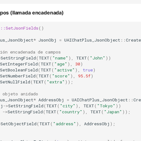
pos (llamada encadenada)
s::SetJsonFields
()
lus_JsonObject
*
JsonObj
=
UAIChatPlus_JsonObject
::
Create
ción encadenada de campos
>
SetStringField
(
TEXT
(
"name"
),
TEXT
(
"John"
))
SetIntegerField
(
TEXT
(
"age"
),
30
)
SetBooleanField
(
TEXT
(
"active"
),
true
)
SetNumberField
(
TEXT
(
"score"
),
95.5f
)
SetNullField
(
TEXT
(
"extra"
));
r objeto anidado
lus_JsonObject
*
AddressObj
=
UAIChatPlus_JsonObject
::
Cre
bj
->
SetStringField
(
TEXT
(
"city"
),
TEXT
(
"Tokyo"
))
->
SetStringField
(
TEXT
(
"country"
),
TEXT
(
"Japan"
));
>
SetObjectField
(
TEXT
(
"address"
),
AddressObj
);