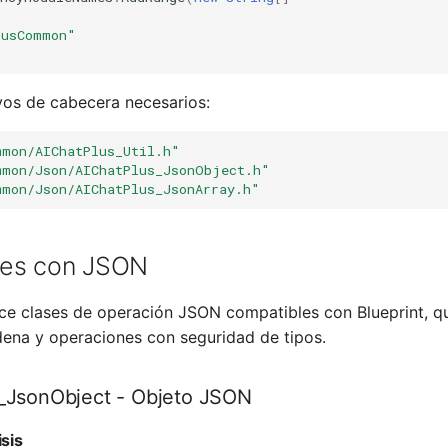
lusCommon"
ivos de cabecera necesarios:
mmon/AIChatPlus_Util.h"
mmon/Json/AIChatPlus_JsonObject.h"
mmon/Json/AIChatPlus_JsonArray.h"
nes con JSON
ce clases de operación JSON compatibles con Blueprint, q
ena y operaciones con seguridad de tipos.
_JsonObject - Objeto JSON
isis