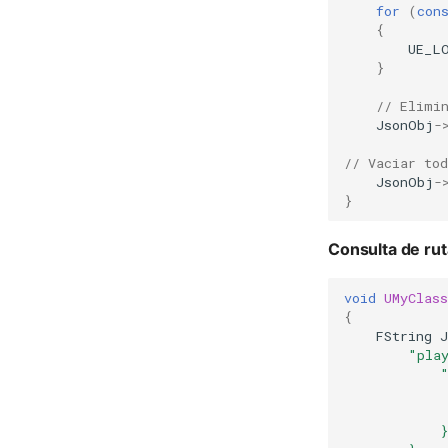
for
(
con
{
UE_L
}
// Elimi
JsonObj
-
// Vaciar to
JsonObj
-
}
Consulta de ru
void
UMyClas
{
FString
J
        "pla
            
            
            
            }