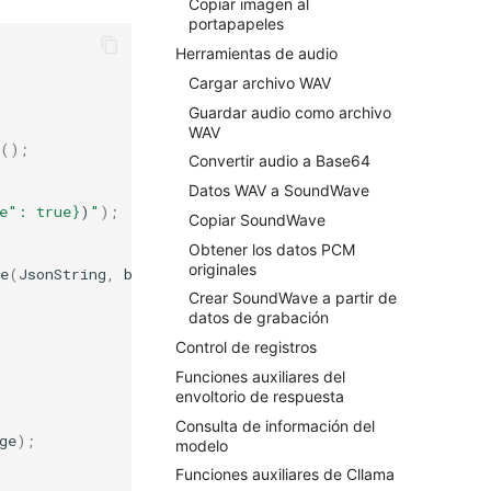
Copiar imagen al
portapapeles
Herramientas de audio
Cargar archivo WAV
Guardar audio como archivo
WAV
();
Convertir audio a Base64
Datos WAV a SoundWave
e": true}
)
"
);
Copiar SoundWave
Obtener los datos PCM
originales
e
(
JsonString
,
bSuccess
,
ErrorMessage
);
Crear SoundWave a partir de
datos de grabación
Control de registros
Funciones auxiliares del
envoltorio de respuesta
Consulta de información del
ge
);
modelo
Funciones auxiliares de Cllama