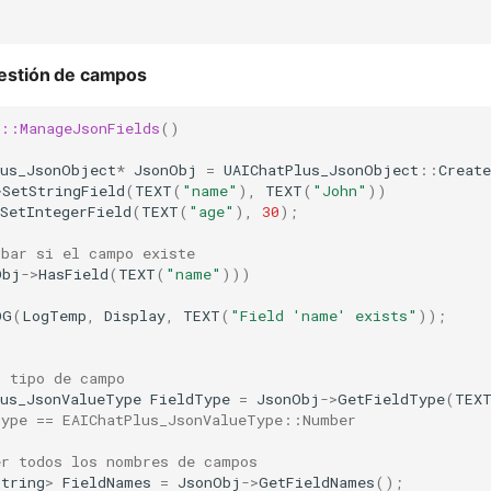
gestión de campos
s::ManageJsonFields
()
lus_JsonObject
*
JsonObj
=
UAIChatPlus_JsonObject
::
Create
>
SetStringField
(
TEXT
(
"name"
),
TEXT
(
"John"
))
SetIntegerField
(
TEXT
(
"age"
),
30
);
obar si el campo existe
Obj
->
HasField
(
TEXT
(
"name"
)))
OG
(
LogTemp
,
Display
,
TEXT
(
"Field 'name' exists"
));
l tipo de campo
lus_JsonValueType
FieldType
=
JsonObj
->
GetFieldType
(
TEX
Type == EAIChatPlus_JsonValueType::Number
er todos los nombres de campos
String
>
FieldNames
=
JsonObj
->
GetFieldNames
();