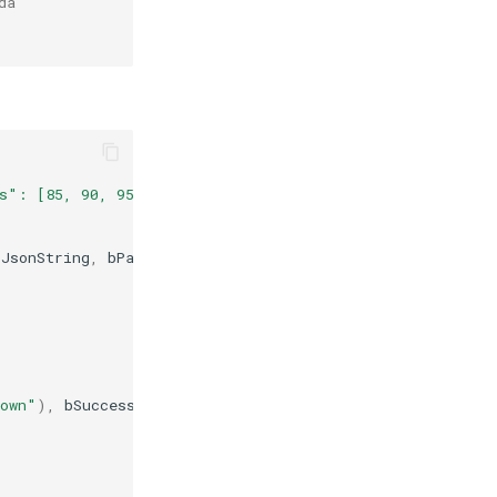
da
s": [85, 90, 95]}
)
"
);
(
JsonString
,
bParseSuccess
,
ErrorMessage
);
nown"
),
bSuccess
);