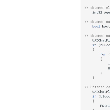
// obtener e
int32
Age
// obtener c
bool
bAct
// obtener c
UAIChatPl
if
(
bSuc
{
for
{
i
}
}
// Obtener c
UAIChatP
if
(
bSuc
{
FStri