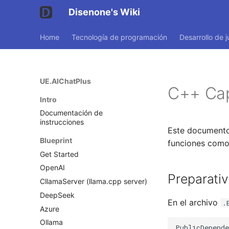
Disenone's Wiki
Home
Tecnología de programación
Desarrollo de 
UE.AIChatPlus
C++ Capí
Intro
Documentación de
instrucciones
Este documento 
Blueprint
funciones como
Get Started
OpenAI
Preparati
CllamaServer (llama.cpp server)
DeepSeek
En el archivo
.
Azure
Ollama
PublicDepend