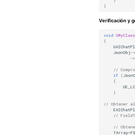
}
}
Verificación y 
void
UMyClas
{
UAIChatP
JsonObj
-
->
// Compr
if
(
Json
{
UE_L
}
// Obtener e
EAIChatP
// Field
// Obten
TArray
<
F