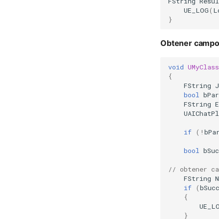
FString
Resul
UE_LOG
(
L
}
Obtener camp
void
UMyClas
{
FString
J
bool
bPar
FString
E
UAIChatP
if
(
!
bPa
bool
bSuc
// obtener c
FString
if
(
bSuc
{
UE_L
}