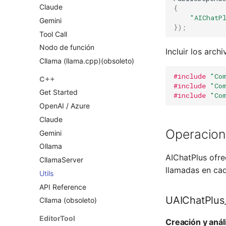
Claude
{
"AIChatP
Gemini
});
Tool Call
Nodo de función
Incluir los arch
Cllama (llama.cpp)(obsoleto)
#include
"Co
C++
#include
"Co
Get Started
#include
"Co
OpenAI / Azure
Claude
Operacio
Gemini
Ollama
AIChatPlus ofre
CllamaServer
llamadas en cad
Utils
API Reference
UAIChatPlus
Cllama (obsoleto)
EditorTool
Creación y anál