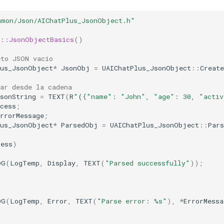
mmon/Json/AIChatPlus_JsonObject.h"
s::JsonObjectBasics
()
eto JSON vacío
lus_JsonObject
*
JsonObj
=
UAIChatPlus_JsonObject
::
Create
ar desde la cadena
sonString
=
TEXT
(
R
"
(
{"name": "John", "age": 30, "activ
cess
;
rrorMessage
;
lus_JsonObject
*
ParsedObj
=
UAIChatPlus_JsonObject
::
Pars
cess
)
OG
(
LogTemp
,
Display
,
TEXT
(
"Parsed successfully"
));
OG
(
LogTemp
,
Error
,
TEXT
(
"Parse error: %s"
),
*
ErrorMessa