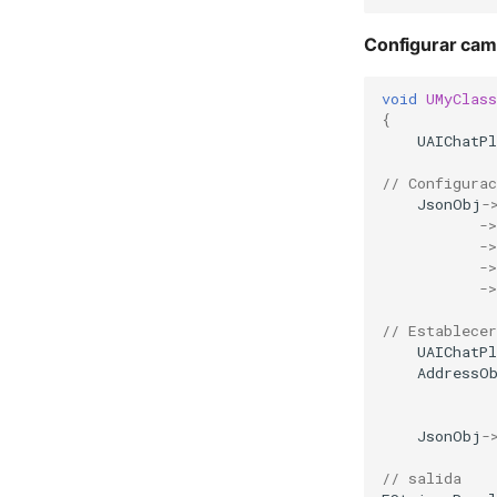
Configurar cam
void
UMyClas
{
UAIChatP
// Configura
JsonObj
-
->
->
->
->
// Establece
UAIChatP
AddressO
JsonObj
-
// salida