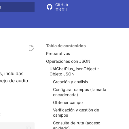
GitHub
6
1
do búsqueda
Tabla de contenidos
Preparativos
Operaciones con JSON
UAIChatPlus_JsonObject -
, incluidas
Objeto JSON
ejo de audio.
Creación y análisis
Configurar campos (llamada
encadenada)
Obtener campo
Verificación y gestión de
:
campos
Consulta de ruta (acceso
anidado)