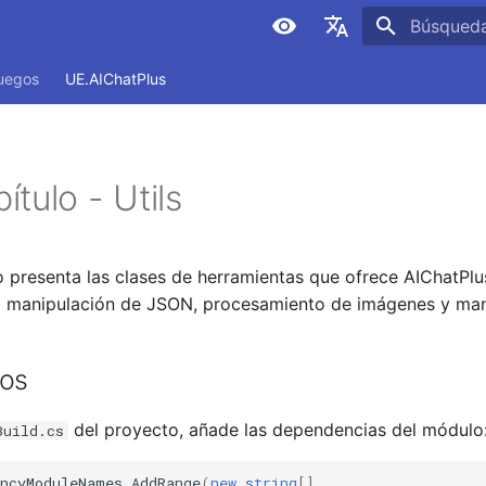
Inicializan
简体中文
juegos
UE.AIChatPlus
繁體中文
English
tulo - Utils
Español
日本語
Deutsch
presenta las clases de herramientas que ofrece AIChatPlus
 manipulación de JSON, procesamiento de imágenes y man
Français
العربية
vos
한국어
del proyecto, añade las dependencias del módulo
Build.cs
encyModuleNames
.
AddRange
(
new
string
[]