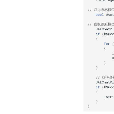
// 取得布林欄
bool
bAct
// 獲取數組欄
UAIChatPl
if
(
bSuc
{
for
{
i
}
}
// 取得
UAIChatP
if
(
bSuc
{
FStri
}
}