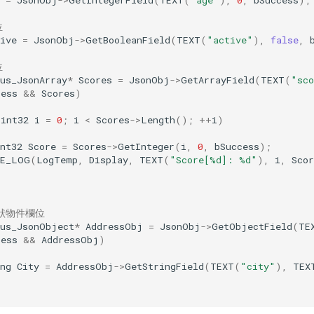
位
ive
=
JsonObj
->
GetBooleanField
(
TEXT
(
"active"
),
false
,
位
us_JsonArray
*
Scores
=
JsonObj
->
GetArrayField
(
TEXT
(
"sco
cess
&&
Scores
)
(
int32
i
=
0
;
i
<
Scores
->
Length
();
++
i
)
nt32
Score
=
Scores
->
GetInteger
(
i
,
0
,
bSuccess
);
UE_LOG
(
LogTemp
,
Display
,
TEXT
(
"Score[%d]: %d"
),
i
,
Scor
巢狀物件欄位
lus_JsonObject
*
AddressObj
=
JsonObj
->
GetObjectField
(
TE
cess
&&
AddressObj
)
ng
City
=
AddressObj
->
GetStringField
(
TEXT
(
"city"
),
TEX