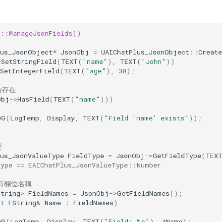
s::ManageJsonFields
()
lus_JsonObject
*
JsonObj
=
UAIChatPlus_JsonObject
::
Create
>
SetStringField
(
TEXT
(
"name"
),
TEXT
(
"John"
))
SetIntegerField
(
TEXT
(
"age"
),
30
);
否存在
Obj
->
HasField
(
TEXT
(
"name"
)))
OG
(
LogTemp
,
Display
,
TEXT
(
"Field 'name' exists"
));
型
lus_JsonValueType
FieldType
=
JsonObj
->
GetFieldType
(
TEX
Type == EAIChatPlus_JsonValueType::Number
所有欄位名稱
String
>
FieldNames
=
JsonObj
->
GetFieldNames
();
st
FString
&
Name
:
FieldNames
)
OG
(
LogTemp
,
Display
,
TEXT
(
"Field: %s"
),
*
Name
);