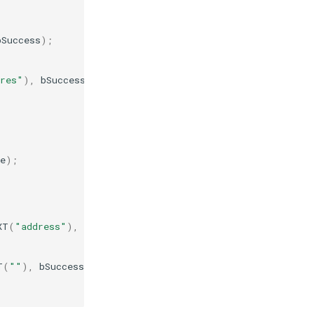
bSuccess
);
res"
),
bSuccess
);
e
);
XT
(
"address"
),
bSuccess
);
T
(
""
),
bSuccess
);