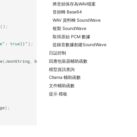
將音頻保存為WAV檔案
音頻轉 Base64
WAV 資料轉 SoundWave
();
複製 SoundWave
取得原始 PCM 數據
e": true}
)
"
);
從錄音數據創建SoundWave
日誌控制
e
(
JsonString
,
bSuccess
,
ErrorMessage
);
回應包裝器輔助函數
模型資訊查詢
Cllama 輔助函數
文件輔助函數
提示 模板
ge
);