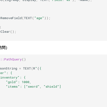
>
RemoveField
(
TEXT
(
"age"
));
位
>
Clear
();
訪問）
s::PathQuery
()
sonString
=
TEXT
(
R
"
(
{
yer": {
"inventory": {
    "gold": 1000,
    "items": ["sword", "shield"]