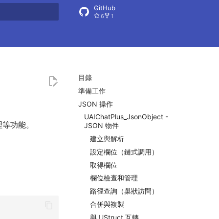
GitHub
6
1
搜尋引擎
目錄
準備工作
JSON 操作
UAIChatPlus_JsonObject -
理等功能。
JSON 物件
建立與解析
設定欄位（鏈式調用）
取得欄位
欄位檢查和管理
路徑查詢（巢狀訪問）
合併與複製
與 UStruct 互轉