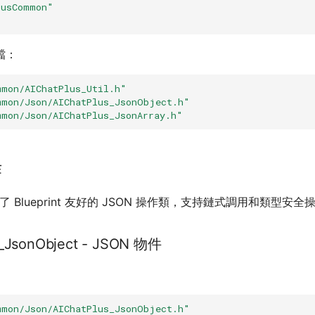
lusCommon"
檔：
mmon/AIChatPlus_Util.h"
mmon/Json/AIChatPlus_JsonObject.h"
mmon/Json/AIChatPlus_JsonArray.h"
作
 提供了 Blueprint 友好的 JSON 操作類，支持鏈式調用和類型安全
s_JsonObject - JSON 物件
mmon/Json/AIChatPlus_JsonObject.h"