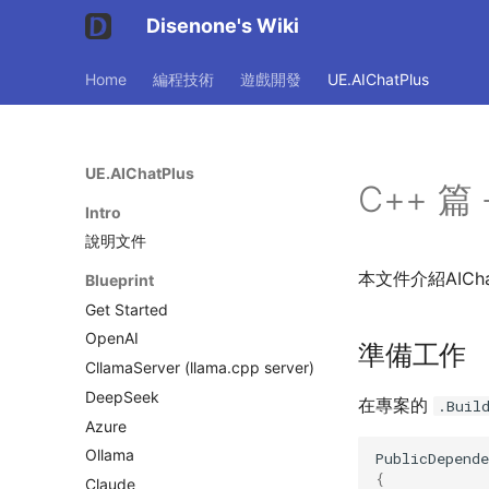
Disenone's Wiki
Home
編程技術
遊戲開發
UE.AIChatPlus
UE.AIChatPlus
C++ 篇
Intro
說明文件
本文件介紹AIC
Blueprint
Get Started
OpenAI
準備工作
CllamaServer (llama.cpp server)
DeepSeek
在專案的
.Buil
Azure
Ollama
PublicDepend
{
Claude