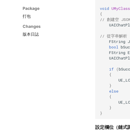
void
UMyClas
Package
{
打包
// 創建空 JSO
UAIChatP
Changes
版本日誌
// 從字串解析
FString
J
bool
bSuc
FString
E
UAIChatP
if
(
bSuc
{
UE_L
}
else
{
UE_L
}
}
設定欄位（鏈式