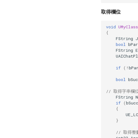
取得欄位
void
UMyClas
{
FString
J
bool
bPar
FString
E
UAIChatP
if
(
!
bPa
bool
bSuc
// 取得字串欄
FString
if
(
bSuc
{
UE_L
}
// 取得整
int32
Age