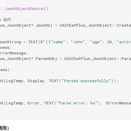
s::JsonObjectBasics
()
N 物件
lus_JsonObject
*
JsonObj
=
UAIChatPlus_JsonObject
::
Create
sonString
=
TEXT
(
R
"
(
{"name": "John", "age": 30, "activ
cess
;
rrorMessage
;
lus_JsonObject
*
ParsedObj
=
UAIChatPlus_JsonObject
::
Pars
cess
)
OG
(
LogTemp
,
Display
,
TEXT
(
"Parsed successfully"
));
OG
(
LogTemp
,
Error
,
TEXT
(
"Parse error: %s"
),
*
ErrorMessa
調用）