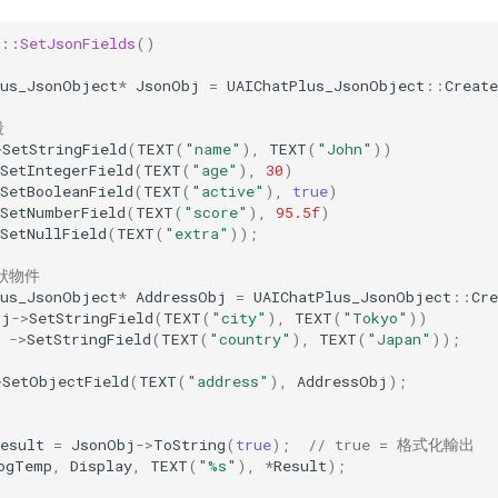
s::SetJsonFields
()
lus_JsonObject
*
JsonObj
=
UAIChatPlus_JsonObject
::
Create
段
>
SetStringField
(
TEXT
(
"name"
),
TEXT
(
"John"
))
SetIntegerField
(
TEXT
(
"age"
),
30
)
SetBooleanField
(
TEXT
(
"active"
),
true
)
SetNumberField
(
TEXT
(
"score"
),
95.5f
)
SetNullField
(
TEXT
(
"extra"
));
狀物件
lus_JsonObject
*
AddressObj
=
UAIChatPlus_JsonObject
::
Cre
bj
->
SetStringField
(
TEXT
(
"city"
),
TEXT
(
"Tokyo"
))
->
SetStringField
(
TEXT
(
"country"
),
TEXT
(
"Japan"
));
>
SetObjectField
(
TEXT
(
"address"
),
AddressObj
);
esult
=
JsonObj
->
ToString
(
true
);
// true = 格式化輸出
ogTemp
,
Display
,
TEXT
(
"%s"
),
*
Result
);