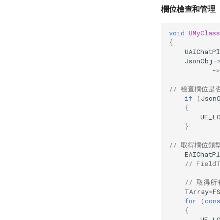
欄位檢查和管理
void
UMyClas
{
UAIChatP
JsonObj
-
->
// 檢查欄位是
if
(
Json
{
UE_L
}
// 取得欄位類
EAIChatP
// Field
// 取得
TArray
<
F
for
(
con
{
UE_L