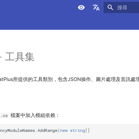
正在初始化
简体中文
繁體中文
English
 - 工具集
Español
日本語
Deutsch
hatPlus所提供的工具類別，包含JSON操作、圖片處理及音訊處
Français
العربية
한국어
檔案中加入模組依賴：
d.cs
encyModuleNames
.
AddRange
(
new
string
[]