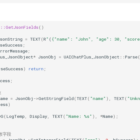
s::GetJsonFields
()
sonString
=
TEXT
(
R
"
(
{"name": "John", "age": 30, "score
seSuccess
;
rrorMessage
;
lus_JsonObject
*
JsonObj
=
UAIChatPlus_JsonObject
::
Parse
rseSuccess
)
return
;
cess
;
位
Name
=
JsonObj
->
GetStringField
(
TEXT
(
"name"
),
TEXT
(
"Unk
cess
)
OG
(
LogTemp
,
Display
,
TEXT
(
"Name: %s"
),
*
Name
);
數字段
=
JsonObj
->
GetIntegerField
(
TEXT
(
"age"
),
0
,
bSuccess
);