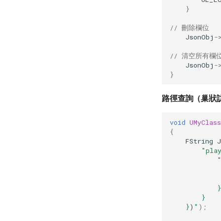
}
// 刪除欄位
JsonObj
-
// 清空所有欄
JsonObj
-
}
路徑查詢（巢狀
void
UMyClas
{
FString
J
        "pla
            
            
            
            }
        }
    }
)
"
);