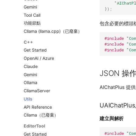
"AIChatP
Gemini
});
Tool Call
包含必要的標頭
功能節點
Cllama (llama.cpp)（已廢棄）
#include
"Co
C++
#include
"Co
#include
"Co
Get Started
OpenAI / Azure
Claude
JSON 操
Gemini
Ollama
AIChatPlus
CllamaServer
Utils
UAIChatPlu
API Reference
Cllama（已廢棄）
建立與解析
EditorTool
#include
"Co
Get Started