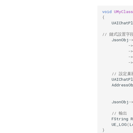
void
UMyClas
{
UAIChatP
// 鏈式設置字
JsonObj
-
->
->
->
->
// 設定巢
UAIChatP
AddressO
JsonObj
-
// 輸出
FString
R
UE_LOG
(
L
}