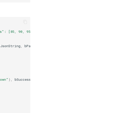
s": [85, 90, 95]}
)
"
);
(
JsonString
,
bParseSuccess
,
ErrorMessage
);
nown"
),
bSuccess
);