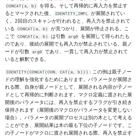
を得る。そして再帰的に再入力を禁止す
CONCAT(a, b)
るとマークされた後、
が展開されてい
IDENTITY_IMPL
く。2回目のスキャンが行われると、再入力を禁止されて
いる
が見つかり、展開が停止される。こ
CONCAT(a, b)
こで
は引数
を展開して得られたも
CONCAT(a, b)
arg0
のであり、後続の展開でも再入力が禁止されている。親ノ
ードが引数
であり、一貫して再入力が禁止されて
arg0
いると解釈できる。
: この例は親子ノー
IDENTITY(CONCAT(CON, CAT(a, b)))
ドの理解を強化するためにあります。パラメータが展開さ
れる際、自身が親ノードとして、展開される内容が子ノー
ドとして再帰的に判断されます。マクロ定義に渡された展
開後のパラメータには、再入を禁止するフラグが引き続き
保持されます（展開後のマクロがパラメータを変更しない
場合）。パラメータの展開プロセスは別の木として考える
ことができ、展開結果は木の最も下位の子ノードです。こ
の子ノードがマクロに渡され展開される際、再入を禁止す