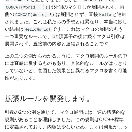
可変長引数空
は外側のマクロしか展開されず、内
CONCAT(World, !))
側の
は展開されず、直接
と連結
CONCAT(World, !)
Hello
添えるするアクセス
されました。これは私たちの予想とは異なり、本当に欲し
い結果は
です。これはマクロの展開のもう
HelloWorld!
PP_IS_EMPTY2
一つ重要なルールで、
演算子の後に続くマクロ引数は
##
展開されず、直接前の内容と連結されることです。
__VA_OPT__
上の二つの例からわかるように、マクロ展開のルールの中
パラメータの数をお知らせ
には直感に反するものもあり、具体的なルールがはっきり
ください。
していないと、意図した効果とは異なるマクロを書く可能
性があります。
遍历访问 translates to "ト
ラバースアクセス" in
拡張ルールを開発します。
Japanese.
引数の2つの例を通じて、マクロ展開には一連の標準的な
条件循环
規則があることを理解しました。この規則はC/C++標準
に定義されており、内容は少ないため、まずは何度かしっ
再帰的再入