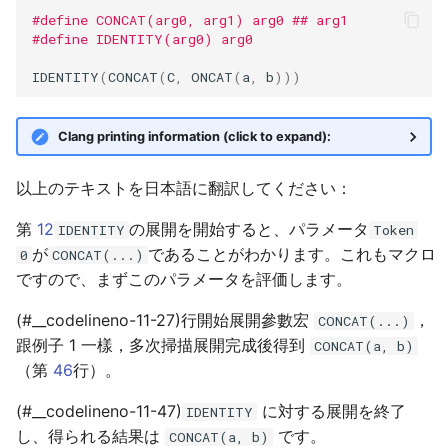
#define CONCAT(arg0, arg1) arg0 ## arg1
#define IDENTITY(arg0) arg0
IDENTITY
(
CONCAT
(
C
,
ONCAT
(
a
,
b
)))
Clang printing information (click to expand):
以上のテキストを日本語に翻訳してください：
第
12
の展開を開始すると、パラメータ
IDENTITY
Token
が
であることがわかります。これもマクロ
0
CONCAT(...)
ですので、まずこのパラメータを評価します。
(#__codelineno-11-27)行開始展開參數宏
，
CONCAT(...)
跟例子 1 一樣，多次掃描展開完成後得到
CONCAT(a, b)
（第
46
行）。
(#__codelineno-11-47)
に対する展開を終了
IDENTITY
し、得られる結果は
です。
CONCAT(a, b)