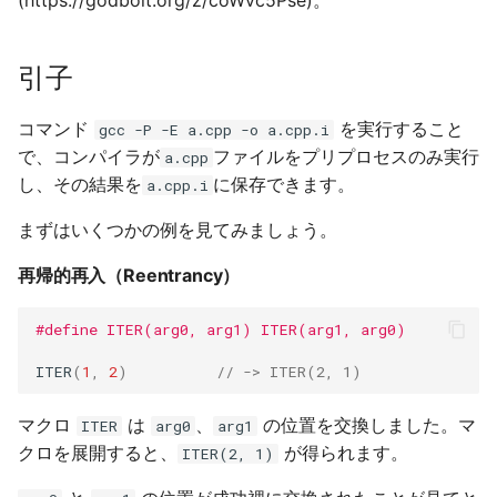
(https://godbolt.org/z/coWvc5Pse)。
UE は地域化された多言語
リック ライト スキャッタ
Claude
設定します。
ング（Volumetric Light
## Operator
API Reference
Scattering、クラウド シ
Gemini
引子
ドウ）の実装
UEでさまざまな画像
重複スキャン
Cllama（廃止済み）
（UTexture2D）操作を
Tool Call
コマンド
を実行すること
gcc -P -E a.cpp -o a.cpp.i
します（読み込み、保存
再帰的な再入を禁止しま
で、コンパイラが
ファイルをプリプロセスのみ実行
a.cpp
ピー、クリップボード...）
す。
機能ノード
し、その結果を
に保存できます。
a.cpp.i
UE エディタープラグイン
Clangを通じて展開プロセス
Cllama (llama.cpp)（非推
まずはいくつかの例を見てみましょう。
UE.EditorPlus 説明書
を観察する
奨） 注: "已废弃" 在日语
再帰的再入（Reentrancy）
常翻译为「非推奨」（ひ
説明書
しょう）, 表示该功能或软
例子1
#define ITER(arg0, arg1) ITER(arg1, arg0)
不再建议使用。
例子2
ITER
(
1
,
2
)
// -> ITER(2, 1)
例子 3
マクロ
は
、
の位置を交換しました。マ
ITER
arg0
arg1
クロを展開すると、
が得られます。
ITER(2, 1)
マクロプログラミングの実現