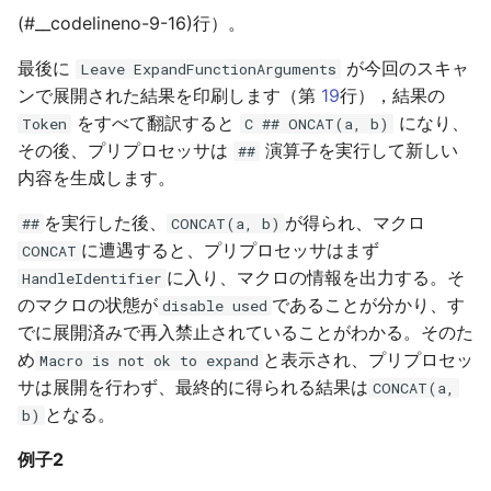
(#__codelineno-9-16)行）。
最後に
が今回のスキャ
Leave ExpandFunctionArguments
ンで展開された結果を印刷します（第
19
行），結果の
をすべて翻訳すると
になり、
Token
C ## ONCAT(a, b)
その後、プリプロセッサは
演算子を実行して新しい
##
内容を生成します。
を実行した後、
が得られ、マクロ
##
CONCAT(a, b)
に遭遇すると、プリプロセッサはまず
CONCAT
に入り、マクロの情報を出力する。そ
HandleIdentifier
のマクロの状態が
であることが分かり、す
disable used
でに展開済みで再入禁止されていることがわかる。そのた
め
と表示され、プリプロセッ
Macro is not ok to expand
サは展開を行わず、最終的に得られる結果は
CONCAT(a,
となる。
b)
例子2