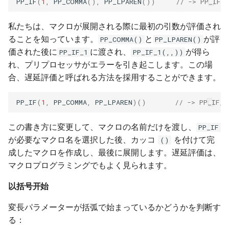
PP_IF
(
1
,
PP_COMMA
(),
PP_LPAREN
())
// -> PP_
私たちは、マクロが展開される際に最初の引数が評価され
ることを知っています。
と
が評
PP_COMMA()
PP_LPAREN()
価された後に
に渡され、
が得ら
PP_IF_1
PP_IF_1(,,))
れ、プリプロセッサがエラーを引き起こします。この場
合、遅延評価と呼ばれる方法を採用することができます。
PP_IF
(
1
,
PP_COMMA
,
PP_LPAREN
)()
// -> PP_IF_
この書き方に変更して、マクロの名前だけを渡し、
PP_IF
が必要なマクロ名を選択した後、カッコ
を付けて完
()
成したマクロを作成し、最後に展開します。遅延評価は、
マクロプログラミングでもよく見られます。
以括号开始
変長パラメーターが括弧で始まっているかどうかを判断す
る：