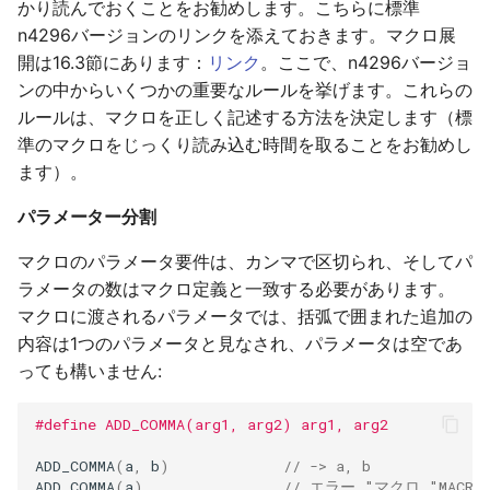
かり読んでおくことをお勧めします。こちらに標準
n4296バージョンのリンクを添えておきます。マクロ展
算術の比較
開は16.3節にあります：
リンク
。ここで、n4296バージョ
算術演算
ンの中からいくつかの重要なルールを挙げます。これらの
ルールは、マクロを正しく記述する方法を決定します（標
データ構造
準のマクロをじっくり読み込む時間を取ることをお勧めし
ます）。
小结
パラメーター分割
引用
マクロのパラメータ要件は、カンマで区切られ、そしてパ
ラメータの数はマクロ定義と一致する必要があります。
マクロに渡されるパラメータでは、括弧で囲まれた追加の
内容は1つのパラメータと見なされ、パラメータは空であ
っても構いません:
#define ADD_COMMA(arg1, arg2) arg1, arg2
ADD_COMMA
(
a
,
b
)
// -> a, b
ADD_COMMA
(
a
)
// エラー "マクロ "MA