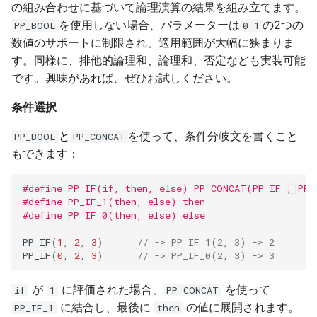
の組み合わせに基づいて論理演算の結果を組み立てます。
を使用しない場合、パラメーターは
の2つの
PP_BOOL
0 1
数値のサポートに制限され、適用範囲が大幅に狭まりま
す。同様に、排他的論理和、論理和、否定なども実装可能
です。興味があれば、ぜひお試しください。
条件選択
と
を使って、条件分岐文を書くこと
PP_BOOL
PP_CONCAT
もできます：
#define PP_IF(if, then, else) PP_CONCAT(PP_IF_, PP
#define PP_IF_1(then, else) then
#define PP_IF_0(then, else) else
PP_IF
(
1
,
2
,
3
)
// -> PP_IF_1(2, 3) -> 2
PP_IF
(
0
,
2
,
3
)
// -> PP_IF_0(2, 3) -> 3
が
に評価された場合、
を使って
if
1
PP_CONCAT
に結合し、最後に
の値に展開されます。
PP_IF_1
then