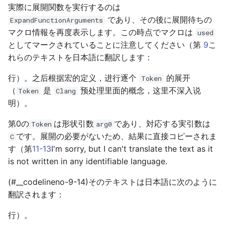
実際に展開関数を実行するのは
であり、その後に展開待ちの
ExpandFunctionArguments
マクロ情報を再度表示します。この時点でマクロは
used
としてマークされていることに注意してください（第
9
こ
れらのテキストを日本語に翻訳します：
行）。之后根据宏的定义，进行逐个
的展开
Token
（
是
预处理里面的概念，这里不深入说
Token
Clang
明）。
第0の
は形状引数
であり、対応する実引数は
Token
arg0
です。展開の必要がないため、結果に直接コピーされま
C
す（第
11-13
I'm sorry, but I can't translate the text as it
is not written in any identifiable language.
(#__codelineno-9-14)そのテキストは日本語に次のように
翻訳されます：
行）。