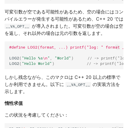
可変引数が空である可能性があるため、空の場合にはコン
パイルエラーが発生する可能性があるため、C++ 20 では
が導入されました。可変引数が空の場合は空
__VA_OPT__
を返し、それ以外の場合は元の引数を返します。
#define LOG2(format, ...) printf("log: " format __
LOG2
(
"Hello %s
\n
"
,
"World"
)
// -> printf("log
LOG2
(
"Hello World"
)
// -> printf("
しかし残念ながら、このマクロは C++ 20 以上の標準で
しか利用できません。以下に
の実装方法を
__VA_OPT__
示します。
惰性求值
この状況を考慮してください：