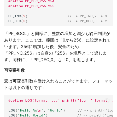
#define PP_DEC_255 254
#define PP_DEC_256 255
PP_INC
(
2
)
// -> PP_INC_2 -> 3
PP_DEC
(
3
)
// -> PP_DEC_3 -> 2
「PP_BOOL」と同様に、整数の増加と減少も範囲制限が
あります。ここでは、範囲は「0から256」に設定されて
います。256に増加した後、安全のため、
「PP_INC_256」は自身の「256」を境界として返しま
す。同様に、「PP_DEC_0」も「0」を返します。
可変長引数
宏は可変長引数を受け入れることができます。フォーマッ
トは以下の通りです：
#define LOG(format, ...) printf("log: " format, __
LOG
(
"Hello %s
\n
"
,
"World"
)
// -> printf("log:
LOG
(
"Hello World"
)
// -> printf("lo