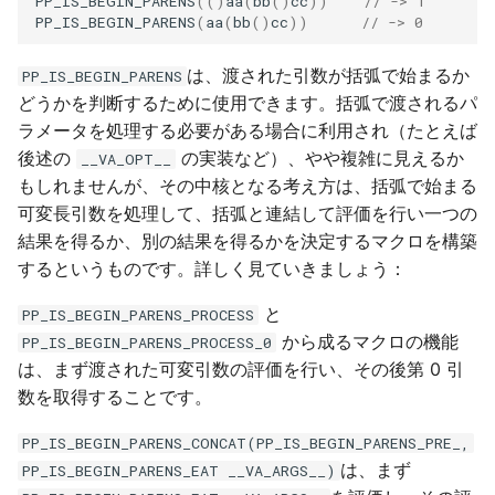
PP_IS_BEGIN_PARENS
(()
aa
(
bb
()
cc
))
// -> 1
PP_IS_BEGIN_PARENS
(
aa
(
bb
()
cc
))
// -> 0
は、渡された引数が括弧で始まるか
PP_IS_BEGIN_PARENS
どうかを判断するために使用できます。括弧で渡されるパ
ラメータを処理する必要がある場合に利用され（たとえば
後述の
の実装など）、やや複雑に見えるか
__VA_OPT__
もしれませんが、その中核となる考え方は、括弧で始まる
可変長引数を処理して、括弧と連結して評価を行い一つの
結果を得るか、別の結果を得るかを決定するマクロを構築
するというものです。詳しく見ていきましょう：
と
PP_IS_BEGIN_PARENS_PROCESS
から成るマクロの機能
PP_IS_BEGIN_PARENS_PROCESS_0
は、まず渡された可変引数の評価を行い、その後第 0 引
数を取得することです。
PP_IS_BEGIN_PARENS_CONCAT(PP_IS_BEGIN_PARENS_PRE_,
は、まず
PP_IS_BEGIN_PARENS_EAT __VA_ARGS__)