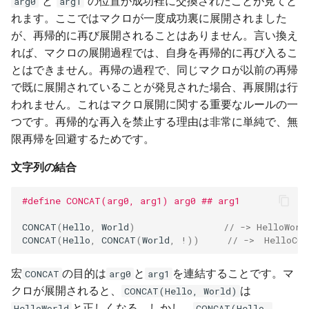
と
の位置が成功裡に交換されたことが見てと
arg0
arg1
基本符号
れます。ここではマクロが一度成功裏に展開されました
が、再帰的に再び展開されることはありません。言い換え
評価
れば、マクロの展開過程では、自身を再帰的に再び入るこ
とはできません。再帰の過程で、同じマクロが以前の再帰
結合
で既に展開されていることが発見された場合、再展開は行
われません。これはマクロ展開に関する重要なルールの一
論理演算
つです。再帰的な再入を禁止する理由は非常に単純で、無
限再帰を回避するためです。
条件選択
文字列の結合
増減
#define CONCAT(arg0, arg1) arg0 ## arg1
可変長引数
CONCAT
(
Hello
,
World
)
// -> HelloWorl
CONCAT
(
Hello
,
CONCAT
(
World
,
!
))
// ->　HelloCON
惰性求值
宏
の目的は
と
を連結することです。マ
CONCAT
arg0
arg1
以括号开始
クロが展開されると、
は
CONCAT(Hello, World)
と正しくなる。しかし、
HelloWorld
CONCAT(Hello,