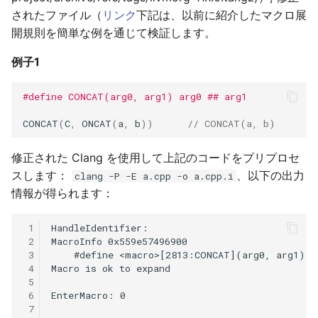
されたファイル（
リンク
下記は、以前に紹介したマクロ展
開規則を簡単な例を通じて検証します。
例子1
#define CONCAT(arg0, arg1) arg0 ## arg1
CONCAT
(
C
,
ONCAT
(
a
,
b
))
// CONCAT(a, b)
修正された Clang を使用して上記のコードをプリプロセ
スします：
、以下の出力
clang -P -E a.cpp -o a.cpp.i
情報が得られます：
 1
 2
 3
 4
 5
 6
 7