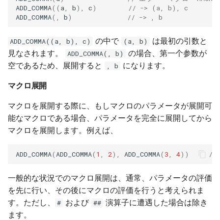
ADD_COMMA
((
a
,
b
),
c
)
// -> (a, b), c
ADD_COMMA
(,
b
)
// -> , b
の中で
は最初の引数と
ADD_COMMA((a, b), c)
(a, b)
見なされます。
の場合、第一个参数が
ADD_COMMA(, b)
空であるため、展開すると
になります。
, b
マクロ展開
マクロを展開する際に、もしマクロのパラメータが展開可
能なマクロである場合、パラメータを完全に展開してから
マクロを展開します。例えば、
ADD_COMMA
(
ADD_COMMA
(
1
,
2
),
ADD_COMMA
(
3
,
4
))
//
一般的な状況でのマクロ展開は、通常、パラメータの評価
を先に行い、その後にマクロの評価を行うと考えられま
す。ただし、
および
演算子に遭遇した場合は除き
#
##
ます。