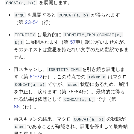
を展開します。
ONCAT(a, b))
を展開すると
が得られます
arg0
CONCAT(a, b)
（第
23-54
（行）
は最終的に
IDENTITY
IDENTITY_IMPL(CONCAT(a,
に展開されます（第
57
申し訳ございませんが、
b))
そのテキストは意思を持たない文字のため翻訳できま
せん。
再スキャンし、
を引き続き展開しま
IDENTITY_IMPL
す（第
61-72
行），この時点での
はマクロ
Token 0
ですが、
状態にあるため、展開
CONCAT(a, b)
used
を中止し、戻ります（第 75-84行）。最終的に得ら
れる結果は依然として
です（第
CONCAT(a, b)
85
（行）。
再スキャンの結果、マクロ
の状態が
CONCAT(a, b)
であることが確認され、展開を停止して最終結
used
果を得ました。