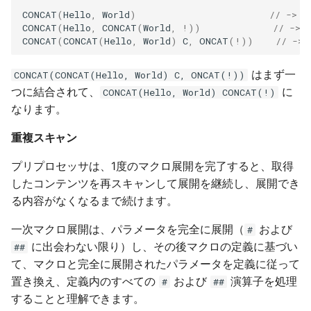
CONCAT
(
Hello
,
World
)
// -> H
CONCAT
(
Hello
,
CONCAT
(
World
,
!
))
// -> 
CONCAT
(
CONCAT
(
Hello
,
World
)
C
,
ONCAT
(
!
))
// -> 
はまず一
CONCAT(CONCAT(Hello, World) C, ONCAT(!))
つに結合されて、
に
CONCAT(Hello, World) CONCAT(!)
なります。
重複スキャン
プリプロセッサは、1度のマクロ展開を完了すると、取得
したコンテンツを再スキャンして展開を継続し、展開でき
る内容がなくなるまで続けます。
一次マクロ展開は、パラメータを完全に展開（
および
#
に出会わない限り）し、その後マクロの定義に基づい
##
て、マクロと完全に展開されたパラメータを定義に従って
置き換え、定義内のすべての
および
演算子を処理
#
##
することと理解できます。