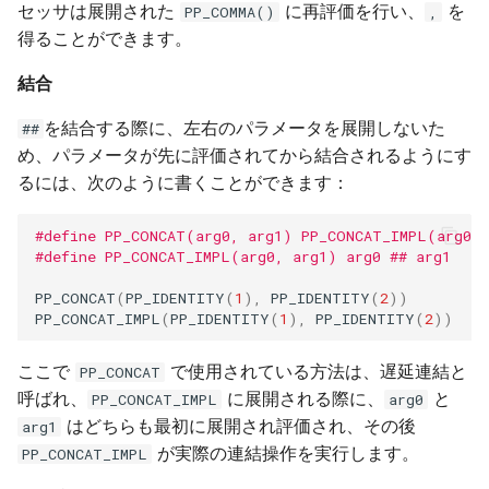
セッサは展開された
に再評価を行い、
を
PP_COMMA()
,
得ることができます。
結合
を結合する際に、左右のパラメータを展開しないた
##
め、パラメータが先に評価されてから結合されるようにす
るには、次のように書くことができます：
#define PP_CONCAT(arg0, arg1) PP_CONCAT_IMPL(arg0,
#define PP_CONCAT_IMPL(arg0, arg1) arg0 ## arg1
PP_CONCAT
(
PP_IDENTITY
(
1
),
PP_IDENTITY
(
2
))
PP_CONCAT_IMPL
(
PP_IDENTITY
(
1
),
PP_IDENTITY
(
2
))
ここで
で使用されている方法は、遅延連結と
PP_CONCAT
呼ばれ、
に展開される際に、
と
PP_CONCAT_IMPL
arg0
はどちらも最初に展開され評価され、その後
arg1
が実際の連結操作を実行します。
PP_CONCAT_IMPL