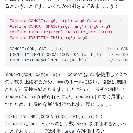
るということです。いくつかの例を見てみましょう：
#define CONCAT(arg0, arg1) arg0 ## arg1
#define CONCAT_SPACE(arg0, arg1) arg0 arg1
#define IDENTITY(arg0) IDENTITY_IMPL(arg0)
#define IDENTITY_IMPL(arg0) arg0
CONCAT
(
CON
,
CAT
(
a
,
b
))
// -> CONC
IDENTITY_IMPL
(
CONCAT
(
CON
,
CAT
(
a
,
b
)))
// -> CON
IDENTITY
(
CONCAT
(
CON
,
CAT
(
a
,
b
)))
// -> IDEN
：
は
を使用して2つ
CONCAT(CON, CAT(a, b))
CONCAT
##
の引数を連結するため、
のルールに従い、引数は展開
##
されずに直接連結されます。したがって、最初の展開で
が得られますが、
はすでに展開さ
CONCAT(a, b)
CONCAT
れたため、再帰的な展開は行われず、停止します。
：
IDENTITY_IMPL(CONCAT(CON, CAT(a, b)))
というのは引数
を評価するという
IDENTITY_IMPL
arg0
ことであり、ここでは引数
を評価すると
arg0