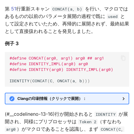
第
51
行重新スキャン
を行い、マクロでは
CONCAT(a, b)
あるものの以前のパラメータ展開の過程で既に
と
used
して設定されていたため、再帰的に展開されず、最終結果
として直接扱われることを発見しました。
例子 3
#define CONCAT(arg0, arg1) arg0 ## arg1
#define IDENTITY_IMPL(arg0) arg0
#define IDENTITY(arg0) IDENTITY_IMPL(arg0)
IDENTITY
(
CONCAT
(
C
,
ONCAT
(
a
,
b
)))
Clangの印刷情報（クリックで展開）：
(#__codelineno-13-16)行が開始されると
が展
IDENTITY
開され、同様にプリプロセッサは
（すなわち
Token 2
）がマクロであることを認識し、まず
arg0
CONCAT(C,