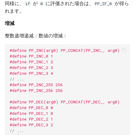
同様に、
が
に評価された場合は、
が得ら
if
0
PP_IF_0
れます。
増減
整数递增递减：数値の増減：
#define PP_INC(arg0) PP_CONCAT(PP_INC_, arg0)
#define PP_INC_0 1
#define PP_INC_1 2
#define PP_INC_2 3
#define PP_INC_3 4
// ...
#define PP_INC_255 256
#define PP_INC_256 256
#define PP_DEC(arg0) PP_CONCAT(PP_DEC_, arg0)
#define PP_DEC_0 0
#define PP_DEC_1 0
#define PP_DEC_2 1
#define PP_DEC_3 2
// ...