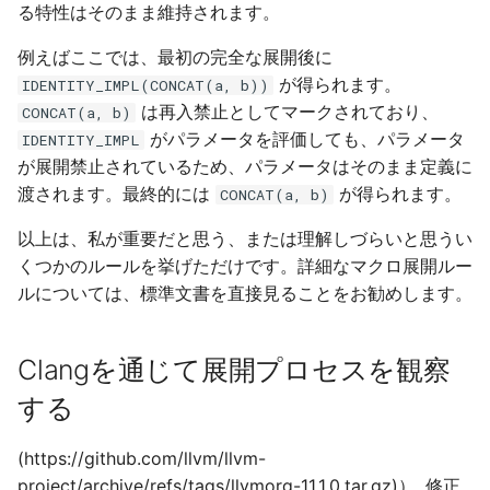
る特性はそのまま維持されます。
例えばここでは、最初の完全な展開後に
が得られます。
IDENTITY_IMPL(CONCAT(a, b))
は再入禁止としてマークされており、
CONCAT(a, b)
がパラメータを評価しても、パラメータ
IDENTITY_IMPL
が展開禁止されているため、パラメータはそのまま定義に
渡されます。最終的には
が得られます。
CONCAT(a, b)
以上は、私が重要だと思う、または理解しづらいと思うい
くつかのルールを挙げただけです。詳細なマクロ展開ルー
ルについては、標準文書を直接見ることをお勧めします。
Clangを通じて展開プロセスを観察
する
(https://github.com/llvm/llvm-
project/archive/refs/tags/llvmorg-11.1.0.tar.gz)）, 修正