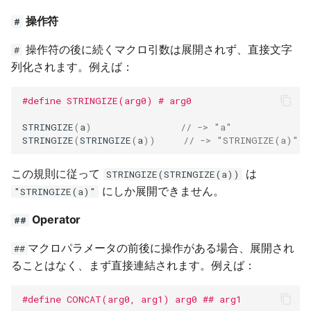
操作符
#
操作符の後に続くマクロ引数は展開されず、直接文字
#
列化されます。例えば：
#define STRINGIZE(arg0) # arg0
STRINGIZE
(
a
)
// -> "a"
STRINGIZE
(
STRINGIZE
(
a
))
// -> "STRINGIZE(a)"
この規則に従って
は
STRINGIZE(STRINGIZE(a))
にしか展開できません。
"STRINGIZE(a)"
Operator
##
マクロパラメータの前後に操作がある場合、展開され
##
ることはなく、まず直接連結されます。例えば：
#define CONCAT(arg0, arg1) arg0 ## arg1