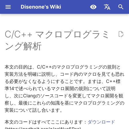
Disenone's Wiki
検
简体中文
索
繁體中文
C/C++ マクロプログラミ
引子
使用 Visual Studio 2015 で
基礎
Intro
ゲーム AOI アルゴリズム
FASTBuildを使用してUE
Unityの第三人称相機シス
説明書
Get Started
Get Started
Get Started
包む
バージョンログ
を
English
ング解析
Python 2.7.11 をコンパイル
析と性能実測
UE5をコンパイルします
ム構築（上）
初
Español
する
UE
Blueprint
再帰的再入（Reentrancy）
OpenAI
OpenAI / Azure
UE プラグインのソースコ
Unity第三人称相机构建(下
期
日本語
本文の目的は、C/C++のマクロプログラミングの規則と
Python の雑談 1 -
ドを追加してプラグイン
Unity
C++
文字列の結合
CllamaServer (llama.cpp
Claude
化
Deutsch
__builtins__ の探求
実装方法を明確に説明し、コード内のマクロを見ても恐れ
成する
Unityキャラクターコント
server)
る必要がなくなるようにすることです。ますは、C++標
ール
拡張ルールを開発します。
EditorTool
Gemini
Français
Python Discussion 2 -
UEエディターメニューを
準14で述べられているマクロ展開の規則について説明
DeepSeek
العربية
Python3.12 Hot Update
張
Unityでの深度マップ(Dep
Package
し、次にClangのソースコードを変更してマクロ展開を観
パラメーター分割
Ollama
Map)とエッジ検出(Edge
Azure
察し、最後にこれらの知識を基にマクロプログラミングの
한국어
UE 使用パス形式でメニュ
Detection)
Changes
マクロ展開
CllamaServer
実装について話し合います。
を拡張
Ollama
本文のコードはすべてここにあります：
ダウンロード
Unity におけるボリュー
# 操作符
Utils