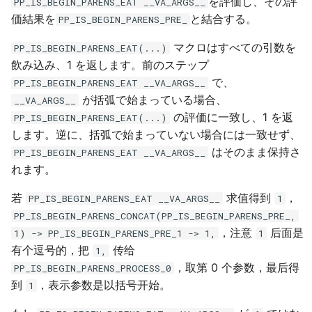
を評価し、その評
PP_IS_BEGIN_PARENS_EAT __VA_ARGS__
価結果を
と結合する。
PP_IS_BEGIN_PARENS_PRE_
マクロはすべての引数を
PP_IS_BEGIN_PARENS_EAT(...)
飲み込み、1 を返します。前のステップ
で、
PP_IS_BEGIN_PARENS_EAT __VA_ARGS__
が括弧で始まっている場合、
__VA_ARGS__
の評価に一致し、1 を返
PP_IS_BEGIN_PARENS_EAT(...)
します。逆に、括弧で始まっていない場合には一致せず、
はそのまま保持さ
PP_IS_BEGIN_PARENS_EAT __VA_ARGS__
れます。
若
求值得到
，
PP_IS_BEGIN_PARENS_EAT __VA_ARGS__
1
PP_IS_BEGIN_PARENS_CONCAT(PP_IS_BEGIN_PARENS_PRE_,
，注意
后面是
1) -> PP_IS_BEGIN_PARENS_PRE_1 -> 1,
1
有个逗号的，把
传给
1,
，取第 0 个参数，最后得
PP_IS_BEGIN_PARENS_PROCESS_0
到
，表示参数是以括号开始。
1